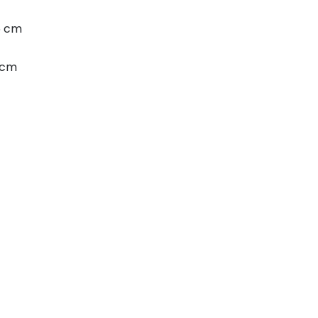
5 cm
 cm