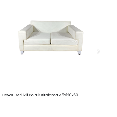
Beyaz Deri İkili Koltuk Kiralama 45x120x60
Ahş
Ki
₺
0,00