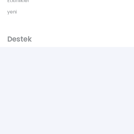
Etkinlikler
yeni
Destek
Sık Sorulan Sorular
Teslimat
Yardım
Hakkımızda
Bize Ulaşın
Kullanım Koşulları