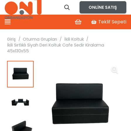
ONLINE SATIŞ
Teklif Sepeti
Giriş
/
Oturma Grupları
/
İkili Koltuk
/
İkili Sırtlıklı Siyah Deri Koltuk Cafe Sedir Kiralama
45x130x55