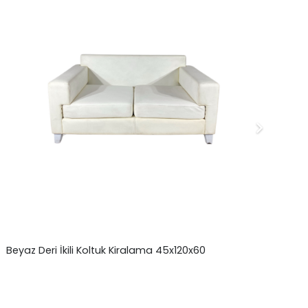
Beyaz Deri İkili Koltuk Kiralama 45x120x60
İki
₺
0,00