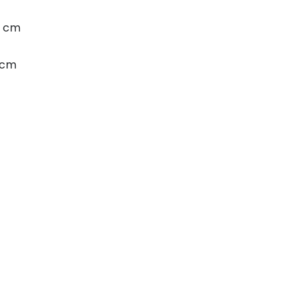
0 cm
 cm