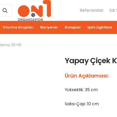
Referanslar
Sık
Oturma Grupları
Bariyerler
Dolaplar
Işıklı Lightbox
alama 35×10
Yapay Çiçek K
Ürün Açıklaması:
Yükseklik: 35 cm
Saksı Çap: 10 cm