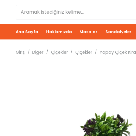
Ana Sayfa
Hakkımızda
Masalar
Sandalyeler
Giriş
/
Diğer
/
Çiçekler
/
Çiçekler
/
Yapay Çiçek Kir