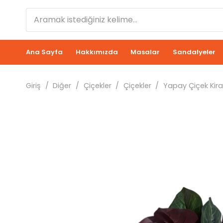
Ana Sayfa
Hakkımızda
Masalar
Sandalyeler
Giriş
/
Diğer
/
Çiçekler
/
Çiçekler
/
Yapay Çiçek Kir