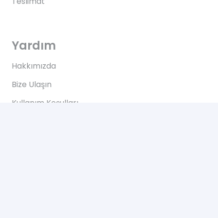
Teslimat
Yardım
Hakkımızda
Bize Ulaşın
Kullanım Koşulları
Bize Ulaşın
Yeşilce, Çelik Cd. NO: 69 Kâğıthane/İstanbul
2024 © Tüm Hakları Saklıdır. Web Tasarım Hizmeti