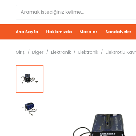
Ana Sayfa
Hakkımızda
Masalar
Sandalyeler
Giriş
/
Diğer
/
Elektronik
/
Elektronik
/
Elektrotlu Ka