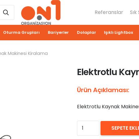
Referanslar
Sık
Oturma Grupları
Bariyerler
Dolaplar
Işıklı Lightbox
ynak Makinesi Kiralama
Elektrotlu Ka
Ürün Açıklaması:
Elektrotlu Kaynak Makine
₺
0,00
Elektrotlu
SEPETE EKL
Kaynak