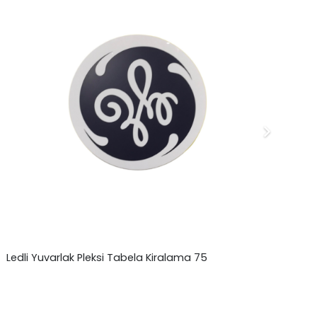
Ledli Yuvarlak Pleksi Tabela Kiralama 75
El
₺
0,00
₺