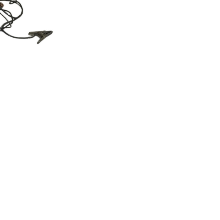
Makinesi
Kiralama
adet