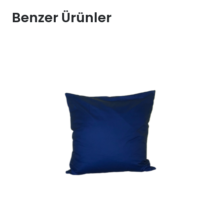
Kiralama
Benzer Ürünler
52x31
adet