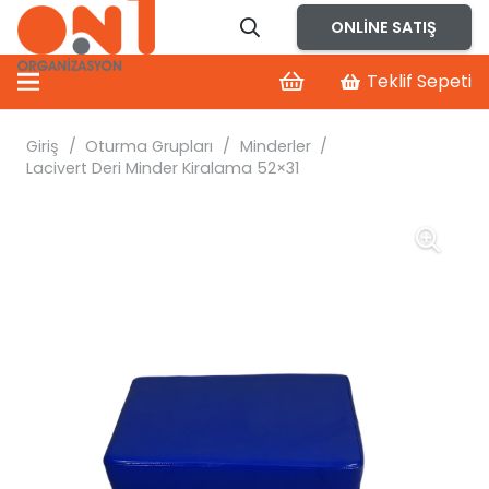
ONLINE SATIŞ
Teklif Sepeti
Giriş
/
Oturma Grupları
/
Minderler
/
Lacivert Deri Minder Kiralama 52×31