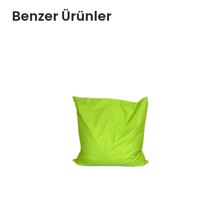
150x60
Benzer Ürünler
adet