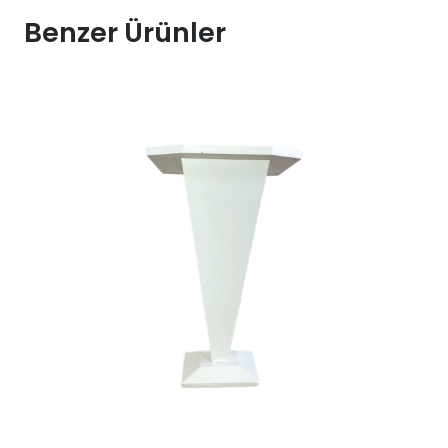
Panosu
Benzer Ürünler
Kiralama
190x55
adet