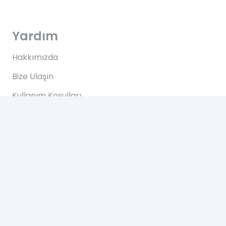
Yardım
Hakkımızda
Bize Ulaşın
Kullanım Koşulları
Bize Ulaşın
Yeşilce, Çelik Cd. NO: 69 Kâğıthane/İstanbul
2024 © Tüm Hakları Saklıdır. Web Tasarım Hizmeti
Bugi Digital