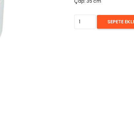
Çap: 35 cm
₺
0,00
Beyaz
SEPETE EKL
Yuvarlak
Puf
Kiralama
40x35
adet