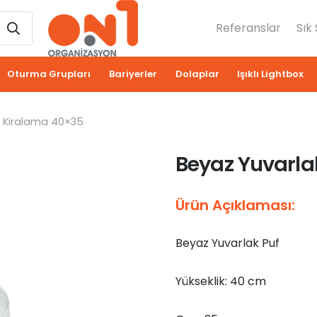
Referanslar
Sık
Oturma Grupları
Bariyerler
Dolaplar
Işıklı Lightbox
f Kiralama 40×35
Beyaz Yuvarla
Ürün Açıklaması:
Beyaz Yuvarlak Puf
Yükseklik: 40 cm