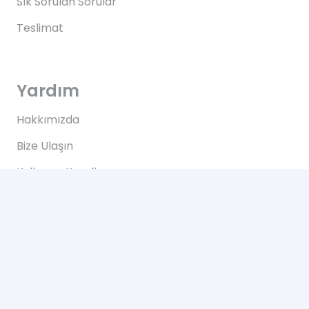
Sık Sorulan Sorular
Teslimat
Yardım
Hakkımızda
Bize Ulaşın
Kullanım Koşulları
Bize Ulaşın
Yeşilce, Çelik Cd. NO: 69 Kâğıthane/İstanbul