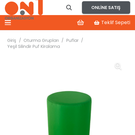
ONLINE SATIŞ
Teklif Sepeti
Giriş
/
Oturma Grupları
/
Puflar
/
Yeşil Silindir Puf Kiralama