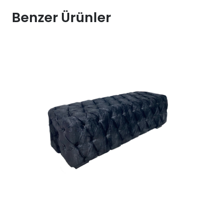
Puf
Benzer Ürünler
Kiralama
adet