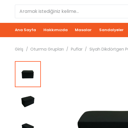
Ana Sayfa
Hakkımızda
Masalar
Sandalyeler
Giriş
/
Oturma Grupları
/
Puflar
/
Siyah Dikdörtgen 