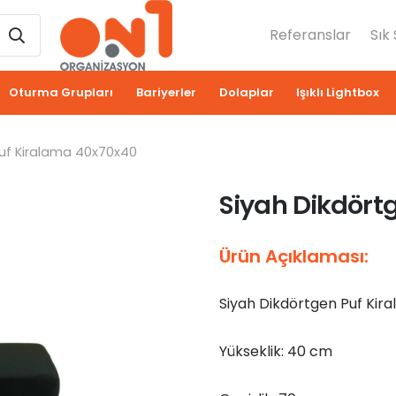
Referanslar
Sık
Oturma Grupları
Bariyerler
Dolaplar
Işıklı Lightbox
Puf Kiralama 40x70x40
Siyah Dikdört
Ürün Açıklaması:
Siyah Dikdörtgen Puf Kir
Yükseklik: 40 cm