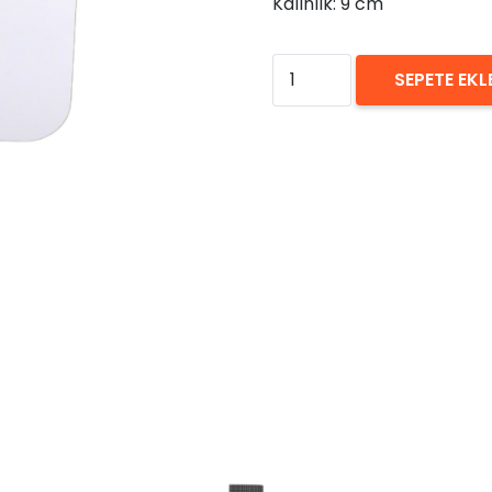
Kalınlık: 9 cm
₺
0,00
Beyaz
SEPETE EKL
Ledli
Pleksi
Tabela
Kiralama
75x9
adet