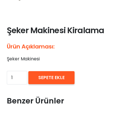
Şeker Makinesi Kiralama
Ürün Açıklaması:
Şeker Makinesi
₺
0,00
Şeker
SEPETE EKLE
Makinesi
Kiralama
adet
Benzer Ürünler