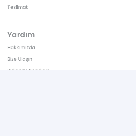
Teslimat
Yardım
Hakkımızda
Bize Ulaşın
Kullanım Koşulları
Bize Ulaşın
Yeşilce, Çelik Cd. NO: 69 Kâğıthane/İstanbul