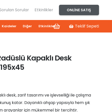
 Sorulan Sorular
Etkinlikler
ONLINE SATIŞ
Teklif Sepeti
Kaideler
Diğer
Etkinlikler
adüslü Kapaklı Desk
x195x45
ı desk, zarif tasarımı ve işlevselliği ile çalışma
okunuş katar. Dayanıklı ahşap yapısıyla hem şık
üm arayanlar için mükemmel bir tercihtir.