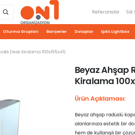
Referanslar
Sık
Oturma Grupları
Bariyerler
Dolaplar
Işıklı Lightbox
aklı Desk Kiralama 100x195x45
Beyaz Ahşap R
Kiralama 100
Ürün Açıklaması:
Beyaz ahşap radüslü kapakl
alanlarınıza estetik bir d
hem de kullanışlı bir çöz