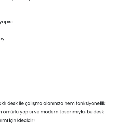
yapısı
zey
a
lı desk ile çalışma alanınıza hem fonksiyonellik
n ömürlü yapısı ve modern tasarımıyla, bu desk
mı için idealdir!