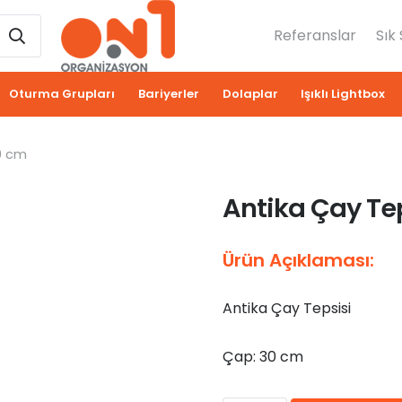
Referanslar
Sık
Oturma Grupları
Bariyerler
Dolaplar
Işıklı Lightbox
0 cm
Antika Çay Te
Ürün Açıklaması:
Antika Çay Tepsisi
Çap: 30 cm
₺
0,00