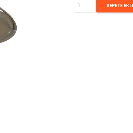
Antika
SEPETE EKL
Çay
Tepsisi
Kiralama
30
cm
adet