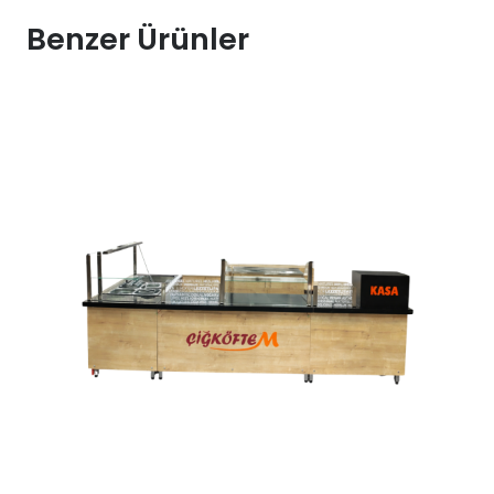
Kiralama
Benzer Ürünler
adet