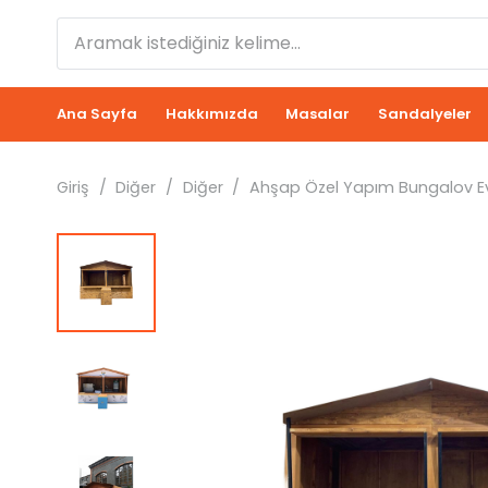
Ana Sayfa
Hakkımızda
Masalar
Sandalyeler
Giriş
/
Diğer
/
Diğer
/
Ahşap Özel Yapım Bungalov E