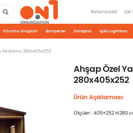
Referanslar
Sık
Oturma Grupları
Bariyerler
Dolaplar
Işıklı Lightbox
v Kiralama 280x405x252
Ahşap Özel Ya
280x405x252
Ürün Açıklaması:
Ölçüler : 405×252 H:280 