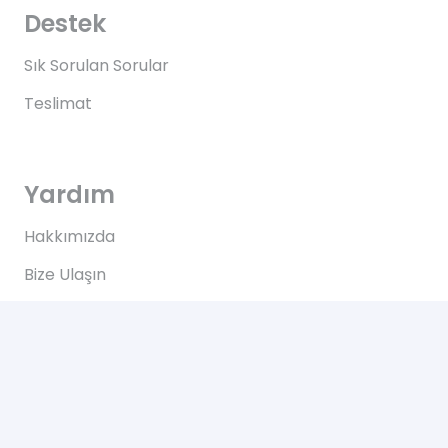
Destek
Sık Sorulan Sorular
Teslimat
Yardım
Hakkımızda
Bize Ulaşın
Kullanım Koşulları
Bize Ulaşın
Yeşilce, Çelik Cd. NO: 69 Kâğıthane/İstanbul