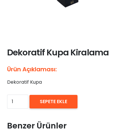
Dekoratif Kupa Kiralama
Ürün Açıklaması:
Dekoratif Kupa
₺
0,00
Dekoratif
SEPETE EKLE
Kupa
Kiralama
adet
Benzer Ürünler