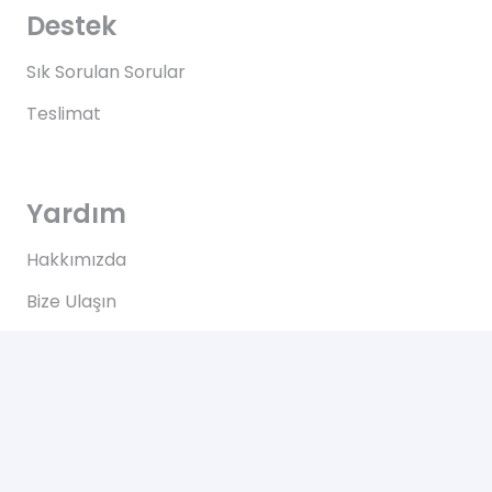
Destek
Sık Sorulan Sorular
Teslimat
Yardım
Hakkımızda
Bize Ulaşın
Kullanım Koşulları
Bize Ulaşın
Yeşilce, Çelik Cd. NO: 69 Kâğıthane/İstanbul