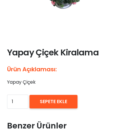
Yapay Çiçek Kiralama
Ürün Açıklaması:
Yapay Çiçek
₺
0,00
Yapay
SEPETE EKLE
Çiçek
Kiralama
adet
Benzer Ürünler