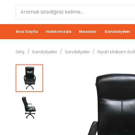
Ana Sayfa
Hakkımızda
Masalar
Sandalyeler
Giriş
/
Sandalyeler
/
Sandalyeler
/
Siyah Makam Kol