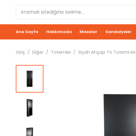
Ana Sayfa
Hakkımızda
Masalar
Sandalyeler
Giriş
/
Diğer
/
Totemler
/
Siyah Ahşap TV Totemi Ki