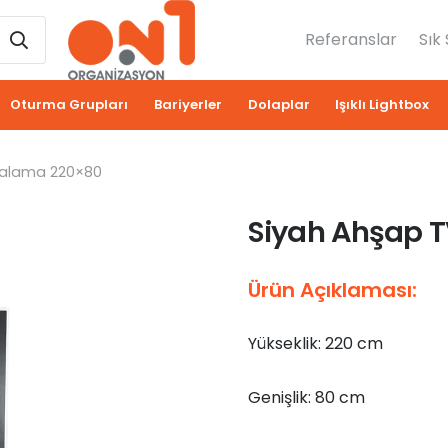
Referanslar
Sık
Oturma Grupları
Bariyerler
Dolaplar
Işıklı Lightbox
ralama 220×80
Siyah Ahşap T
Ürün Açıklaması:
Yükseklik: 220 cm
Genişlik: 80 cm