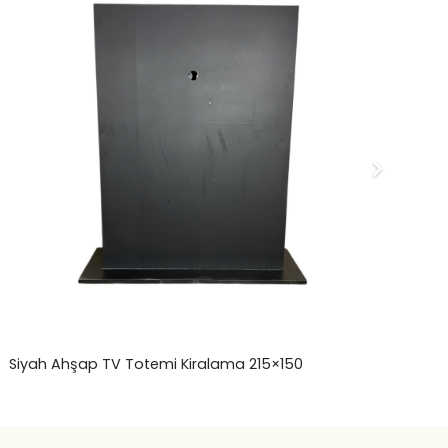
Siyah Ahşap TV Totemi Kiralama 215×150
Ah