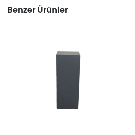
Kiralama
Benzer Ürünler
100x110x60
adet