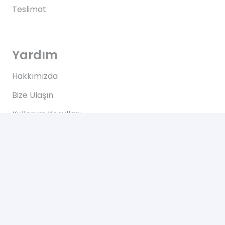
Teslimat
Yardım
Hakkımızda
Bize Ulaşın
Kullanım Koşulları
Bize Ulaşın
Yeşilce, Çelik Cd. NO: 69 Kâğıthane/İstanbul