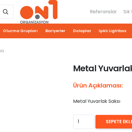
Referanslar
Sık
Oturma Grupları
Bariyerler
Dolaplar
Işıklı Lightbox
ma
Metal Yuvarla
Ürün Açıklaması:
Metal Yuvarlak Saksı
₺
0,00
Metal
SEPETE EKL
Yuvarlak