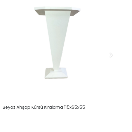
Beyaz Ahşap Kürsü Kiralama 115x65x55
Te
₺
0,00