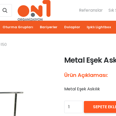
Referanslar
Sık
Oturma Grupları
Bariyerler
Dolaplar
Işıklı Lightbox
×150
Metal Eşek Ask
Ürün Açıklaması:
Metal Eşek Askılık
₺
0,00
Metal
SEPETE EKL
Eşek