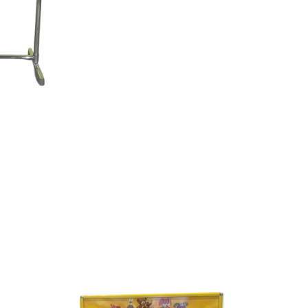
Askılık
Kiralama
120x150
adet