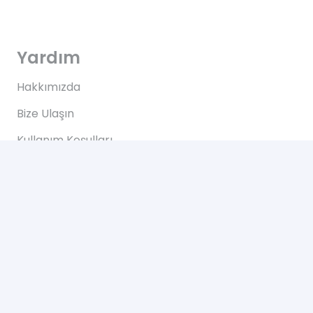
Yardım
Hakkımızda
Bize Ulaşın
Kullanım Koşulları
Bize Ulaşın
Yeşilce, Çelik Cd. NO: 69 Kâğıthane/İstanbul
2024 © Tüm Hakları Saklıdır. Web Tasarım Hizmeti