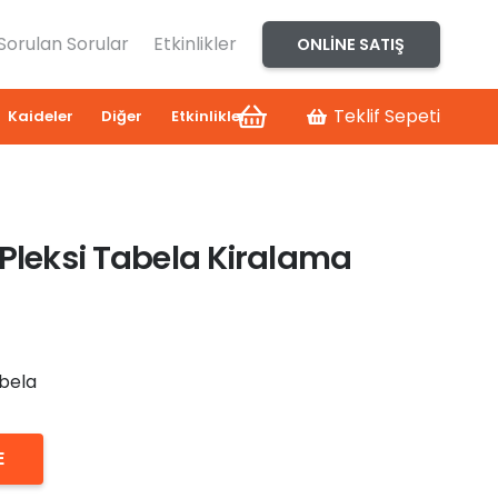
 Sorulan Sorular
Etkinlikler
ONLINE SATIŞ
Teklif Sepeti
Kaideler
Diğer
Etkinlikler
 Pleksi Tabela Kiralama
abela
E