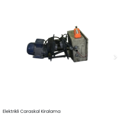
Elektrikli Caraskal Kiralama
Yu
₺
0,00
₺