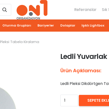
Referanslar
Sık
Oturma Grupları
Bariyerler
Dolaplar
Işıklı Lightbox
 Pleksi Tabela Kiralama
Ledli Yuvarlak
Ürün Açıklaması:
Ledli Pleksi Dikdörtgen T
₺
0,00
Ledli
SEPETE EKL
Yuvarlak