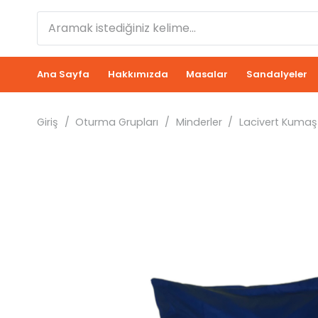
Ana Sayfa
Hakkımızda
Masalar
Sandalyeler
Giriş
/
Oturma Grupları
/
Minderler
/
Lacivert Kumaş