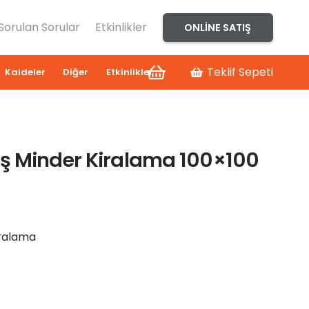
 Sorulan Sorular
Etkinlikler
ONLINE SATIŞ
Teklif Sepeti
Kaideler
Diğer
Etkinlikler
ş Minder Kiralama 100×100
iralama