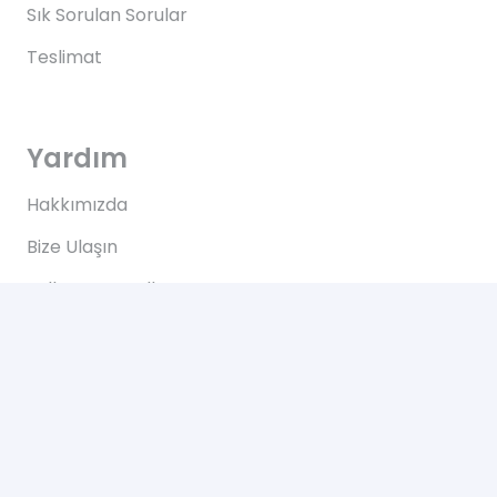
Sık Sorulan Sorular
Teslimat
Yardım
Hakkımızda
Bize Ulaşın
Kullanım Koşulları
Bize Ulaşın
Yeşilce, Çelik Cd. NO: 69 Kâğıthane/İstanbul