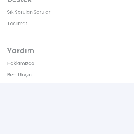
Sık Sorulan Sorular
Teslimat
Yardım
Hakkımızda
Bize Ulaşın
Kullanım Koşulları
Bize Ulaşın
Yeşilce, Çelik Cd. NO: 69 Kâğıthane/İstanbul