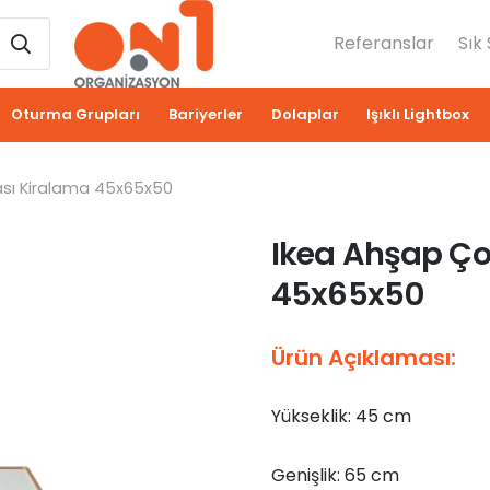
Referanslar
Sık
Oturma Grupları
Bariyerler
Dolaplar
Işıklı Lightbox
sı Kiralama 45x65x50
Ikea Ahşap Ç
45x65x50
Ürün Açıklaması:
Yükseklik: 45 cm
Genişlik: 65 cm