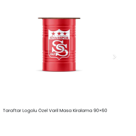
Taraftar Logolu Özel Varil Masa Kiralama 90×60
Ah
80