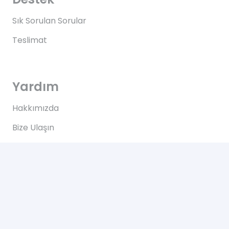
Sık Sorulan Sorular
Teslimat
Yardım
Hakkımızda
Bize Ulaşın
Kullanım Koşulları
Bize Ulaşın
Yeşilce, Çelik Cd. NO: 69 Kâğıthane/İstanbul