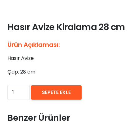
Hasır Avize Kiralama 28 cm
Ürün Açıklaması:
Hasır Avize
Çap: 28 cm
₺
0,00
Hasır
SEPETE EKLE
Avize
Kiralama
28
Benzer Ürünler
cm
adet