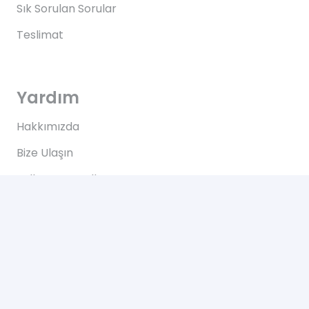
Sık Sorulan Sorular
Teslimat
Yardım
Hakkımızda
Bize Ulaşın
Kullanım Koşulları
Bize Ulaşın
Yeşilce, Çelik Cd. NO: 69 Kâğıthane/İstanbul