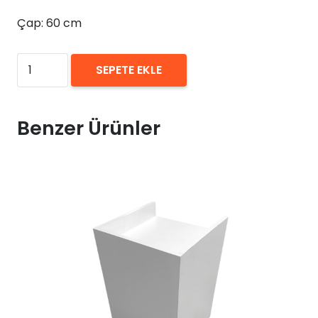
Çap: 60 cm
₺
0,00
Dekoratif
SEPETE EKLE
Ahşap
Kahverengi
Yuvarlak
Benzer Ürünler
Masa
Kiralama
70x60
adet