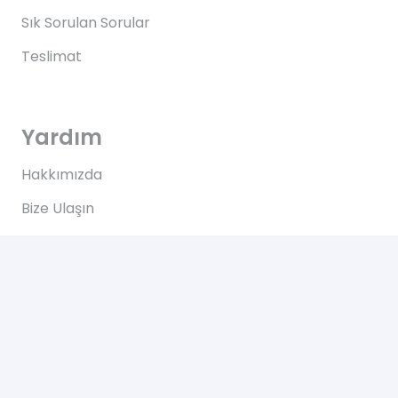
Sık Sorulan Sorular
Teslimat
Yardım
Hakkımızda
Bize Ulaşın
Kullanım Koşulları
Bize Ulaşın
Yeşilce, Çelik Cd. NO: 69 Kâğıthane/İstanbul