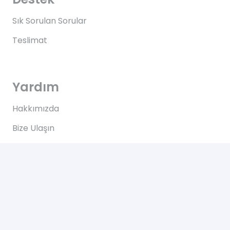
Sık Sorulan Sorular
Teslimat
Yardım
Hakkımızda
Bize Ulaşın
Kullanım Koşulları
Bize Ulaşın
Yeşilce, Çelik Cd. NO: 69 Kâğıthane/İstanbul