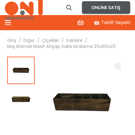
ONLINE SATIŞ
Teklif Sepeti
Giriş
/
Diğer
/
Çiçekler
/
Saksılar
/
Beş Bölmeli Masif Ahşap Saksı Kiralama 25x100x25