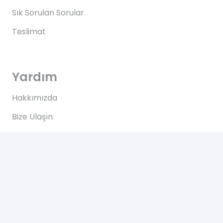
Sık Sorulan Sorular
Teslimat
Yardım
Hakkımızda
Bize Ulaşın
Kullanım Koşulları
Bize Ulaşın
Yeşilce, Çelik Cd. NO: 69 Kâğıthane/İstanbul