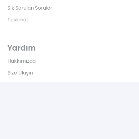
Sık Sorulan Sorular
Teslimat
Yardım
Hakkımızda
Bize Ulaşın
Kullanım Koşulları
Bize Ulaşın
Yeşilce, Çelik Cd. NO: 69 Kâğıthane/İstanbul