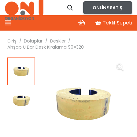
ONLINE SATIŞ
Teklif Sepeti
Giriş
/
Dolaplar
/
Deskler
/
Ahşap U Bar Desk Kiralama 90×320