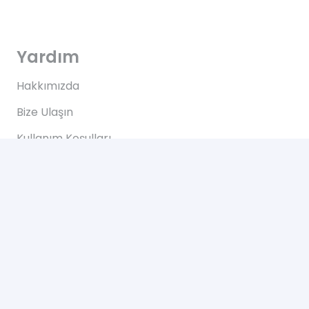
Yardım
Hakkımızda
Bize Ulaşın
Kullanım Koşulları
Bize Ulaşın
Yeşilce, Çelik Cd. NO: 69 Kâğıthane/İstanbul
2024 © Tüm Hakları Saklıdır. Web Tasarım Hizmeti