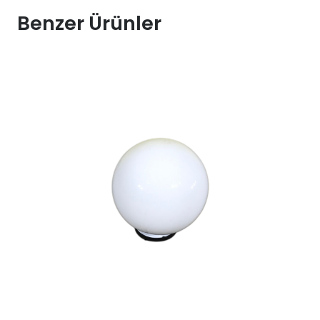
Kiralama
Benzer Ürünler
182x117
adet