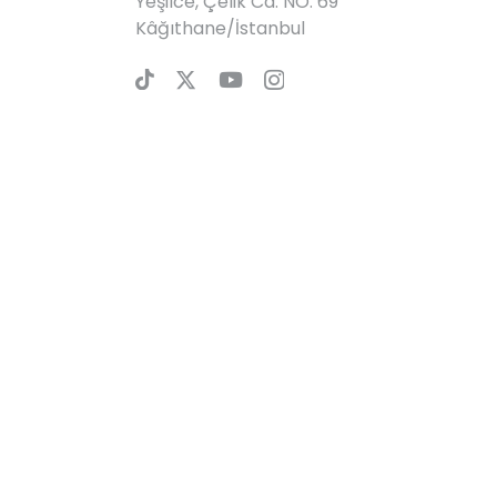
Yeşilce, Çelik Cd. NO: 69
Kâğıthane/İstanbul