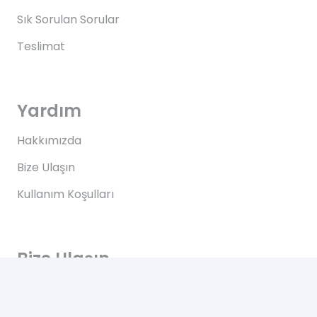
Sık Sorulan Sorular
Teslimat
Yardım
Hakkımızda
Bize Ulaşın
Kullanım Koşulları
Bize Ulaşın
Yeşilce, Çelik Cd. NO: 69 Kâğıthane/İstanbul