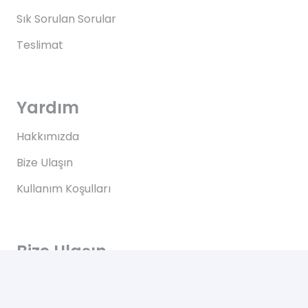
Sık Sorulan Sorular
Teslimat
Yardım
Hakkımızda
Bize Ulaşın
Kullanım Koşulları
Bize Ulaşın
Yeşilce, Çelik Cd. NO: 69 Kâğıthane/İstanbul