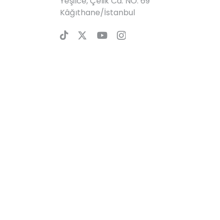
Yeşilce, Çelik Cd. NO: 69
Kâğıthane/İstanbul